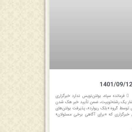
 همشهری  فرمانده سپاه، بولتن‌نویس ندارد خبرگزاری
شار یک رشته‌توییت، ضمن تأیید خبر هک شدن
ی توسط گروه «بلک ریوارد»، پذیرفت بولتن‌های
 خبرگزاری که «برای آگاهی برخی مسئولان»