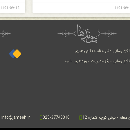
1401-09-12
1401-09-
طلاع رسانی دفتر مقام معظم رهبری
طلاع رسانی مرکز مدیریت حوزه‌های علمیه
ن معلم - نبش کوچه شماره 12
025-37743310
info@jameeh.ir