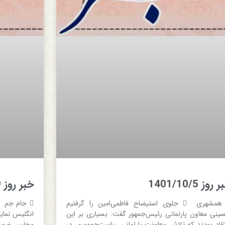
روز 1401/10/5
خبر روز 1401/09/29
 همشهری  جلوی استیضاح فاطمی‌امین را گرفتیم
ینی معاون پارلمانی رئیس‌جمهور گفت: بسیاری بر این
انگلیس نمای
تقاد بودند که تلاش معاونت پارلمانی ریاست‌جمهوری در
مجلس ضمن ای