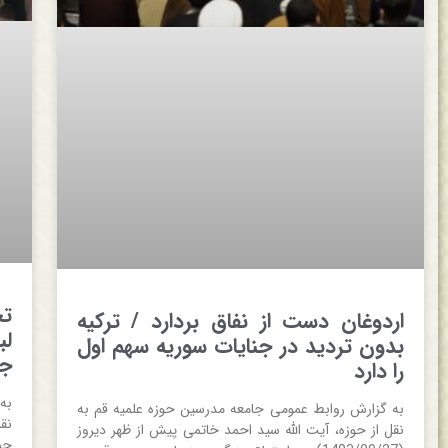
تج
اردوغان دست از نفاق بردارد / ترکیه
لب
بدون تردید در جنایات سوریه سهم اول
جب
را دارد
به
به گزارش روابط عمومی جامعه مدرسین حوزه علمیه قم به
نق
نقل از حوزه، آیت الله سید احمد خاتمی پیش از ظهر دیروز
حم