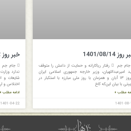
روز 1401/08/14
خبر روز 1401/04/22
 جام جم  رفتار ریاکارانه و حمایت از داعش را متوقف
ید امیرعبداللهیان، وزیر خارجه جمهوری اسلامی ایران
ندارد وزارت 
دیروز ۱۳ آبان و همزمان با روز ملی مبارزه با استکبار در
شایعات و ا
یتی با بیان این‌که کاخ
اختلاس و ارت
مه مطلب »
ادامه مطلب »
1401-04-22
1401-08-