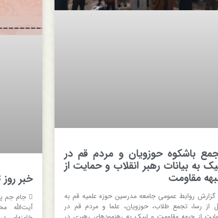
مع باشکوه حوزویان و مردم قم در
یک به بیانات رهبر انقلاب و حمایت از
هه مقاومت
خبر روز 1402/03/08
 گزارش روابط عمومی جامعه مدرسین حوزه علمیه قم به
 جام جم پ
ل از رسا، تجمع طلاب، حوزویان، علما و مردم قم در
آیت‌الله 
ایت از جبهه مقاومت و لبیک به رهنمودهای رهبری در
خامنه‌ای، در