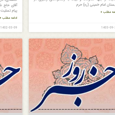
ستان امام خمینی (ره) حرم
آقای حاج ش
پیام تسلیت
مه مطلب »
ادامه مطلب »
1402-03-09
1403-09-