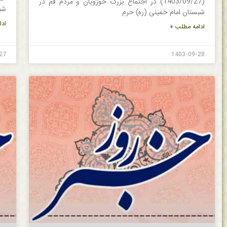
(1403/09/27) در اجتماع بزرگ حوزویان و مردم قم در
شب
شبستان امام خمینی (ره) حرم
ادا
ادامه مطلب »
27
1403-09-28