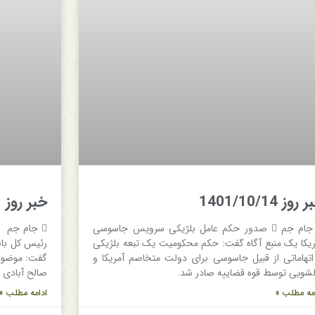
روز 1401/10/14
خبر روز 1401/09/21
 جام جم  صدور حکم عامل بلژیکی سرویس جاسوسی
ریکا یک منبع آگاه گفت: حکم محکومیت یک تبعه بلژیکی
رئیس کل بانک
 اتهاماتی از قبیل جاسوسی برای دولت متخاصم آمریکا و
گفت: موضوع 
لشویی توسط قوه قضاییه صادر شد.
صالح آبادی
مه مطلب »
ادامه مطلب »