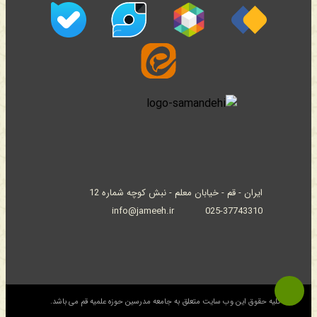
ایران - قم - خیابان معلم - نبش کوچه شماره 12
info@jameeh.ir
025-37743310
© کلیه حقوق این وب سایت متعلق به جامعه مدرسین حوزه علمیه قم می باشد.