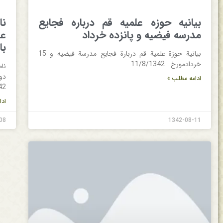
بيانيه حوزه علميه قم‌ درباره فجايع‌
نا
مدرسه فيضيه‌ و پانزده خرداد
عل
با
بيانية‌ حوزة‌ علمية‌ قم‌ دربارة‌ فجايع‌ مدرسة‌ فيضيه‌ و 15
خردادمورخ 11/8/1342
نا
دو
ادامه مطلب »
42
ادا
08
1342-08-11