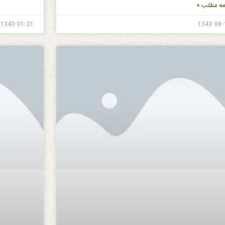
مه مطلب »
1343-01-21
1343-08-