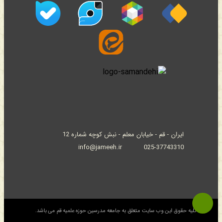
ایران - قم - خیابان معلم - نبش کوچه شماره 12
info@jameeh.ir
025-37743310
© کلیه حقوق این وب سایت متعلق به جامعه مدرسین حوزه علمیه قم می باشد.