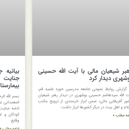
بر شیعیان مالی با آیت الله حسینی
بیانیه 
شهری دیدار کرد
جنایت ر
بیمارستا
 گزارش روابط عمومی جامعه مدرسین حوزه علمیه قم،
ت الله سیدهاشم حسینی بوشهری در دیدار رهبر شیعیان
بسم الله الر
ور آفریقایی مالی، ضمن ابراز خرسندی از ترویج مکتب
المعمدانی غ
لام و اهل بیت در دیگر کشورها ابراز داشت:
ادامه جنایت
کودکان و غی
مه مطلب »
وقایع
ادامه مطلب »