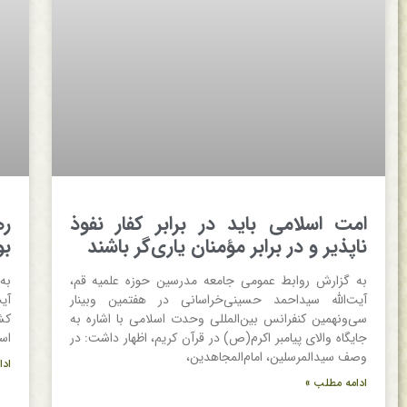
امت اسلامی باید در برابر کفار نفوذ
ره
ناپذیر و در برابر مؤمنان یاری‌گر باشند
بو
به گزارش روابط عمومی جامعه مدرسین حوزه علمیه قم،
به
آیت‌الله سیداحمد حسینی‌خراسانی در هفتمین وبینار
آی
سی‌ونهمین کنفرانس بین‌المللی وحدت اسلامی با اشاره به
کش
جایگاه والای پیامبر اکرم(ص) در قرآن کریم، اظهار داشت: در
اس
وصف سیدالمرسلین، امام‌المجاهدین،
ادا
ادامه مطلب »