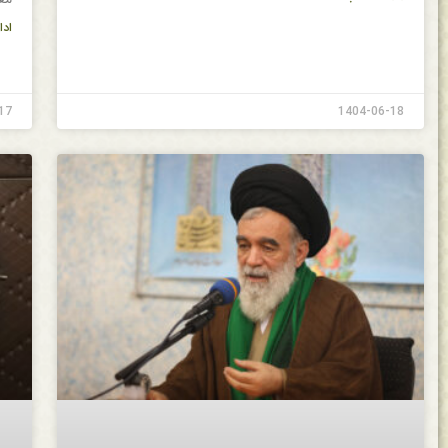
ادا
17
1404-06-18