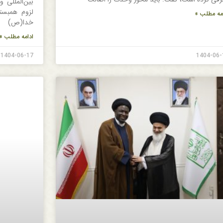
بین‌المللی 
لزوم همبست
مه مطلب »
خدا(ص)
ادامه مطلب »
1404-06-17
1404-06-