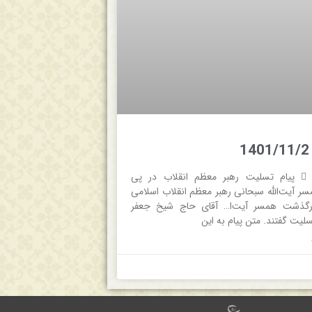
 جام جم  پیام تسلیت رهبر معظم انقلاب در پی
 آیت‌الله سبحانی رهبر معظم انقلاب اسلامی
رگذشت همسر آیت‌ا… آقای حاج شیخ جعفر
لیت گفتند. متن پیام به این