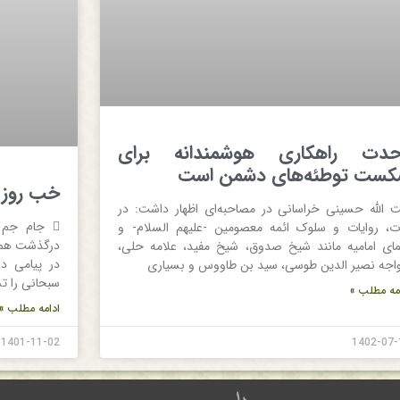
حدت راهکاری هوشمندانه برای
ست توطئه‌های دشمن است
خب روز 1401/11/2
ت الله حسینی خراسانی در مصاحبه‌ای اظهار داشت: در
ات، روایات و سلوک ائمه معصومین -علیهم السلام- و
درگذشت همسر
مای امامیه مانند شیخ صدوق، شیخ مفید، علامه حلی،
در پیامی د
اجه نصیر الدین طوسی، سید بن طاووس و بسیاری
سبحانی را تس
مه مطلب »
ادامه مطلب »
1401-11-02
1402-07-