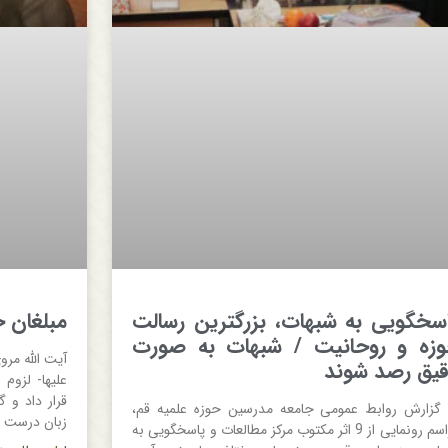
سخگویی به شبهات، بزرگترین رسالت
مبلغان ح
زه و روحانیت / شبهات به صورت
آیت الله مرو
یق رصد شوند
علیها- لزوم
قرار داد و 
 گزارش روابط عمومی جامعه مدرسین حوزه علمیه قم،
زبان درست و
مراسم رونمایی از 9 اثر مکتوب مرکز مطالعات و پاسخگویی به