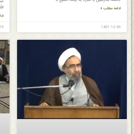
شب
ال
ادامه مطلب »
ادا
19
1401-12-06