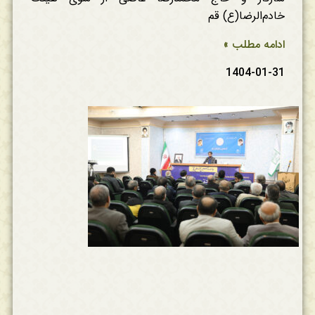
خادم‌الرضا(ع) قم
ادامه مطلب »
1404-01-31