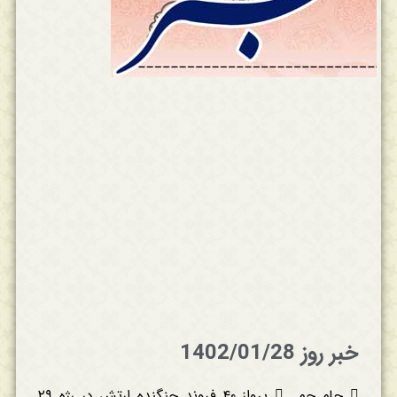
خبر روز 1402/01/28
 جام جم  پرواز ۴۰ فروند جنگنده ارتش در رژه ۲۹