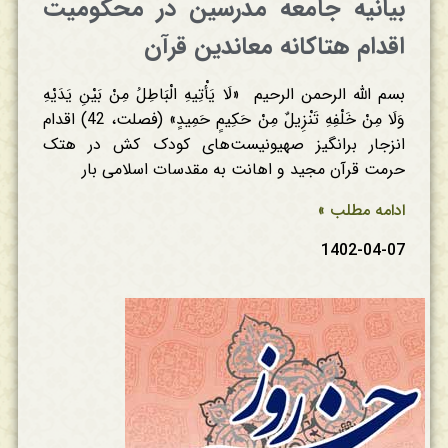
بیانیه جامعه مدرسین در محکومیت
اقدام هتاکانه معاندین قرآن
بسم الله الرحمن الرحیم «لَا يَأْتِيهِ الْبَاطِلُ مِنْ بَيْنِ يَدَيْهِ
وَلَا مِنْ خَلْفِهِ تَنْزِيلٌ مِنْ حَكِيمٍ حَمِيدٍ» (فصلت، 42) اقدام
انزجار برانگیز صهیونیست‌های کودک کش در هتک
حرمت قرآن مجید و اهانت به مقدسات اسلامی بار
ادامه مطلب »
1402-04-07