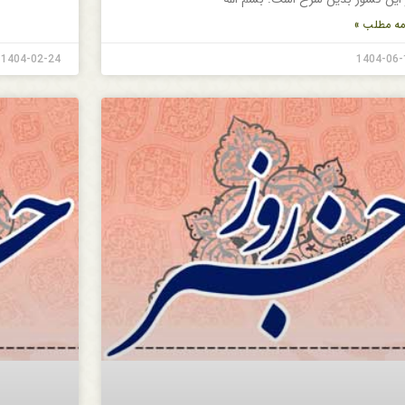
مه مطلب »
1404-02-24
1404-06-