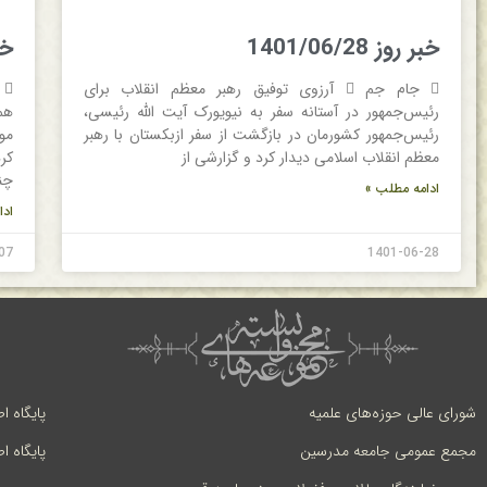
خبر روز 1401/06/28
خبر 
 جام جم  آرزوی توفیق رهبر معظم انقلاب برای
رئیس‌جمهور در آستانه سفر به نیویورک آیت الله رئیسی،
هم
رئیس‌جمهور کشورمان در بازگشت از سفر ازبکستان با رهبر
مو
معظم انقلاب اسلامی دیدار کرد و گزارشی از
کر
چن
ادامه مطلب »
ادا
07
1401-06-28
شورای عالی حوزه‌های علمیه
پایگاه ا
مجمع عمومی جامعه مدرسین
پایگاه ا