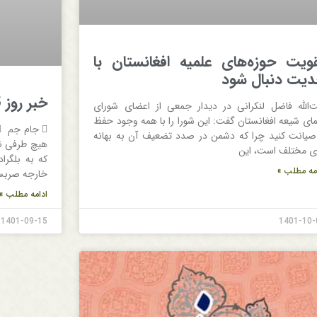
تقویت حوزه‌‎های علمیه افغانستان با
یت دنبال شود
خبر روز 1401/09/15
ت‌الله فاضل لنکرانی در دیدار جمعی از اعضای شورای
مای شیعه افغانستان گفت: این شورا را با همه وجود حفظ
صیانت کنید چرا که دشمن در صدد تضعیف آن به بهانه
هیچ طرفی نخ
ی مختلف است، این
که به بلگرا
مه مطلب »
خارجه صربس
ادامه مطلب »
1401-09-15
1401-10-