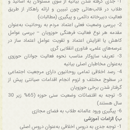
1- جدی گرفته شدن بیانیه از سوی مسئولان به اساتید و
طلاب در قالب‌هائی چون تبیین و ارائه راهکار از طریق
فعالیت دبیرخانه دائمی و پیگیری (مطالبات)
2- بررسی وضعیت فعلی اعتماد مردم به روحانیت به‌عنوان
مقدمه هر نوع فعالیت فرهنگی حوزویان – بررسی عوامل
کاهش یا افزایش اعتماد و تقویت عوامل اعتماد ساز در
عرصه‌های علمی، فناوری انقلابی گری
3- تعریف سازوکار مناسب نحوه فعالیت جوانان حوزوی
به‌عنوان مخاطبان اصلی بیانیه
4- رصد اخلاقی تمامی روحانیون دارای مرجعیت اجتماعی
در سطوح مختلف و لزوم انجام اقدامات صیانتی پیش از
گرفتار شدن برخی حوزویان
5- توجه به اقتضائات وضعیت سنی حوزه (65% زیر 30
سال هستند)
6- پیگیری ورود عالمانه طلاب به فضای مجازی
ب) الزامات آموزشی
1- توجه جدی به دروس اخلاقی به‌عنوان دروس اصلی