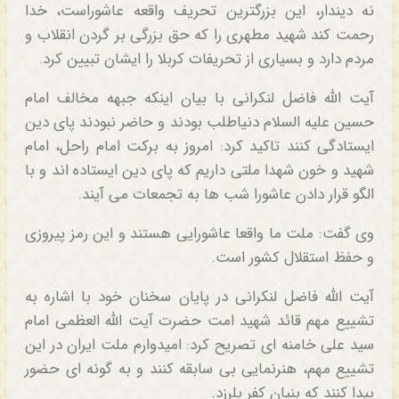
نه دیندار، این بزرگترین تحریف واقعه عاشوراست، خدا
رحمت کند شهید مطهری را که حق بزرگی بر گردن انقلاب و
مردم دارد و بسیاری از تحریفات کربلا را ایشان تبیین کرد.
آیت الله فاضل لنکرانی با بیان اینکه جبهه مخالف امام
حسین علیه السلام دنیاطلب بودند و حاضر نبودند پای دین
ایستادگی کنند تاکید کرد: امروز به برکت امام راحل، امام
شهید و خون شهدا ملتی داریم که پای دین ایستاده اند و با
الگو قرار دادن عاشورا شب ها به تجمعات می آیند.
وی گفت: ملت ما واقعا عاشورایی هستند و این رمز پیروزی
و حفظ استقلال کشور است.
آیت الله فاضل لنکرانی در پایان سخنان خود با اشاره به
تشییع مهم قائد شهید امت حضرت آیت الله العظمی امام
سید علی خامنه ای تصریح کرد: امیدوارم ملت ایران در این
تشییع مهم، هنرنمایی بی سابقه کنند و به گونه ای حضور
پیدا کنند که بنیان کفر بلرزد.