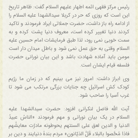
رئیس مرکز فقهی ائمه اطهار علیهم السلام گفت: ظاهر تاریخ
این است که روزی که حر در کربلا سیدالشهدا علیه السلام را
از ادامه راه باز داشت، حضرت جملاتی ایراد فرمودند و تاکید
کردند دنیا تغییر کرده است، معروف دنیا پشت کرده و به
سمت خوبی نمی رود، لذا طبق فرمایشات امام حسین علیه
السلام وقتی به حق عمل نمی شود و باطل میدان دار است
مومن باید آماده شهادت باشد و این بیان نورانی حضرت
فلسفه قیام ایشان است.
وی ابراز داشت: امروز نیز می بینیم که در زمان ما رژیم
کودک کش اسرائیل چه جنایات بزرگی مرتکب می شود تا
غرب آسیا را صاحب شود.
آیت الله فاضل لنکرانی افزود: حضرت سیدالشهدا علیه
السلام در یک بیان نورانی و مهم فرمودند «الناسُ عبیدُ
الدنیا و الدین لعق علی السنتهم یحوطونه مادرَّت معایشُهم
فاذا مُحَّصوا بالبلاء قَلَّ الدَیّانون» مردم بندۀ دنیایند و دین بر