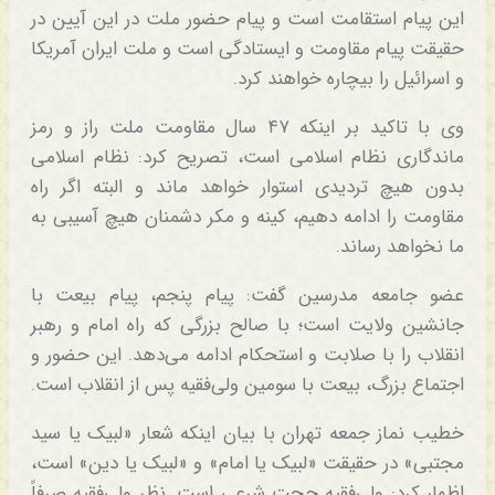
این پیام استقامت است و پیام حضور ملت در این آیین در
حقیقت پیام مقاومت و ایستادگی است و ملت ایران آمریکا
و اسرائیل را بیچاره خواهند کرد.
وی با تاکید بر اینکه ۴۷ سال مقاومت ملت راز و رمز
ماندگاری نظام اسلامی است، تصریح کرد: نظام اسلامی
بدون هیچ تردیدی استوار خواهد ماند و البته اگر راه
مقاومت را ادامه دهیم، کینه و مکر دشمنان هیچ آسیبی به
ما نخواهد رساند.
عضو جامعه مدرسین گفت: پیام پنجم، پیام بیعت با
جانشین ولایت است؛ با صالح بزرگی که راه امام و رهبر
انقلاب را با صلابت و استحکام ادامه می‌دهد. این حضور و
اجتماع بزرگ، بیعت با سومین ولی‌فقیه پس از انقلاب است.
خطیب نماز جمعه تهران با بیان اینکه شعار «لبیک یا سید
مجتبی» در حقیقت «لبیک یا امام» و «لبیک یا دین» است،
اظهار کرد: ولی‌فقیه حجت شرعی است. نظر ولی‌فقیه صرفاً