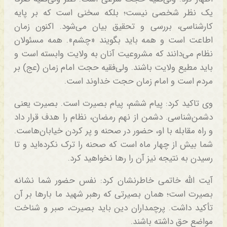
یک نظر شخصی نیست؛ بلکه سخنی است که بر پایه
کارشناسی، بررسی و تحقیق بیان می‌شود. اکنون زمان
اطاعت است و همه باید بگویند «چشم». همه مسئولان
نظام می‌دانند که مشروعیت آنان به ولایت وابسته است و
باید مطیع ولایت باشند. ولی‌فقیه حجت امام زمان (عج) بر
مردم است و امام زمان حجت خداوند است.
وی تاکید کرد: پیام ششم، پیام بصیرت است. بصیرت یعنی
دشمن‌شناسی. دشمن از نهم رمضان، نظام را هدف قرار داد
و راه مقابله با او، حضور در صحنه و پر کردن خیابان‌هاست.
شما بیش از چهار ماه است که صحنه را ترک نکرده‌اید و تا
رسیدن به نتیجه نیز آن را رها نخواهید کرد.
آیت الله خاتمی خاطرنشان کرد: نفس حضور شما نشانه
بصیرت است؛ همان بصیرتی که رهبر شهید ما بارها بر آن
تأکید داشت. پرچمداران دین باید بصیرت، صبر و شناخت
مواضع حق داشته باشند.