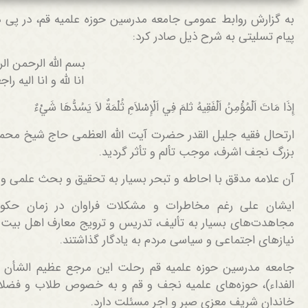
به گزارش روابط عمومی جامعه مدرسین حوزه علمیه قم، در پی 
پیام تسلیتی به شرح ذیل صادر کرد:
بسم الله الرحمن ال
انا لله و انا الیه را
إِذَا مَاتَ اَلْمُؤْمِنُ اَلْفَقِيهُ ثلمَ فِي اَلْإِسْلاَمِ ثُلْمَةٌ لاَ يَسُدُّهَا شَيْءٌ
ارتحال فقیه جلیل القدر حضرت آیت الله العظمی حاج شیخ محمد 
بزرگ نجف اشرف، موجب تألم و تأثر گردید.
آن علامه مدقق با احاطه و تبحر بسیار به تحقیق و بحث علمی و
ایشان علی رغم مخاطرات و مشکلات فراوان در زمان حکو
مجاهدت‌های بسیار به تألیف، تدریس و ترویج معارف اهل بیت (عل
نیازهای اجتماعی و سیاسی مردم به یادگار گذاشتند.
جامعه مدرسین حوزه علمیه قم رحلت این مرجع عظیم الشأن شی
الفداء)، حوزه‌های علمیه نجف و قم و به خصوص طلاب و فضلا 
خاندان شریف معزی صبر و اجر مسئلت دارد.