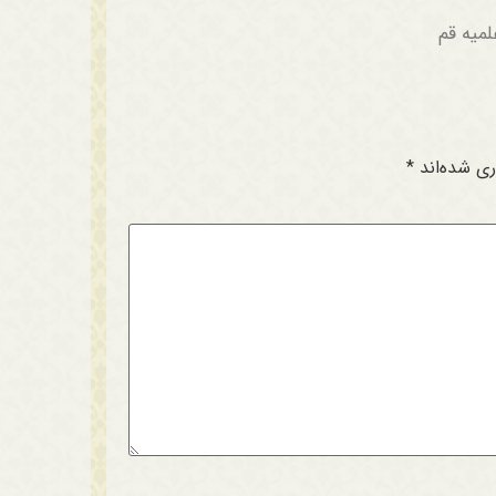
میه قم
ری شده‌اند
*