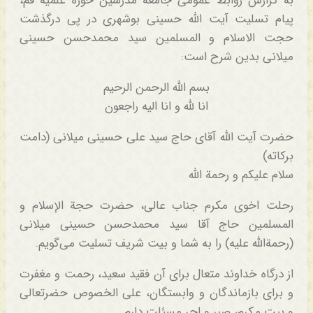
به گزارش روابط عمومی جامعه مدرسین حوزه علمیه قم،
پیام تسلیت آیت الله حسینی بوشهری در پی درگذشت
حجت الاسلام و المسلمین سید محمدحسن حسینی
میلانی بدین شرح است:
بسم الله الرحمن الرحیم
انا لله و انا الیه راجعون
حضرت آیت الله آقای حاج سید علی حسینی میلانی (دامت
برکاته)
سلام علیکم و رحمة الله
رحلت اخوی مکرم جناب عالی، حضرت حجة الإسلام و
المسلمین حاج آقا سید محمدحسن حسینی میلانی
(رحمةالله علیه) را به شما و بیت شریف تسلیت می‌گویم.
از درگاه خداوند متعال برای آن فقید سعید، رحمت و مغفرت
و برای بازماندگان و وابستگان، علی الخصوص حضرتعالی
و بیت مکرم، صبر و اجر مسئلت دارم.