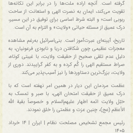
گرفته است. آنچه اراده ملت‌ها را در برابر این تکانه‌ها
تقویت می‌کند، ایمان به نصرت الهی و استعانت از ساحت
ربوبی است؛ و البته شرط اساسی برای توفیق در این مسیر،
درک عمیق از مسئله حیاتی «ولایت» و التزام به آن است.
تاریخ، آیینه‌ای عبرت‌آموز است. بنی‌اسرائیل به‌رغم مشاهده
معجزات عظیمی چون شکافتن دریا و نابودی فرعونیان، به
دلیل عدم تلقی صحیح از حقیقت ولایت، با غیبتی کوتاه،
صراط مستقیم الهی را گُم کرده و به کفر گراییدند. دوری از
ولایت، بزرگ‌ترین دستاوردها را نیز آسیب‌پذیر می‌کند.
عظمت مردمان این دیار در همین امر نهفته است که با
درک عمیق از حقیقت امتحان الهی، با صبر و تمسک به
حَبْل ولایت ائمه اطهار علیهم‌السلام و خصوصاً بقیة الله
الأعظم (عج)، چنین عزت و عظمتی را خلق نمودند.
رئیس مجمع تشخیص مصلحت نظام | ایران | ۱۴ خرداد
۱۴۰۵