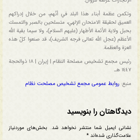
الإنجازات عُرضةً للزوال.
‏وتكمن عظمة أبناء هذا البلد في أنّهم، من خلال إدراكهم
العميق لحقيقة الامتحان الإلهي، متسلحين بالصبر والتمسك
بحبل ولاية الأئمة الأطهار (عليهم السلام)، ولا سيما بقية الله
الأعظم (عجل الله تعالى فرجه الشريف)، قد صنعوا كلّ هذه
العزة والعظمة.
رئيس مجمع تشخيص مصلحة النظام | إيران | ١٨ ذوالحجة
١٤٤٧ هـ
منبع:
روابط عمومی مجمع تشخیص مصلحت نظام
دیدگاهتان را بنویسید
نشانی ایمیل شما منتشر نخواهد شد.
بخش‌های موردنیاز
علامت‌گذاری شده‌اند
*