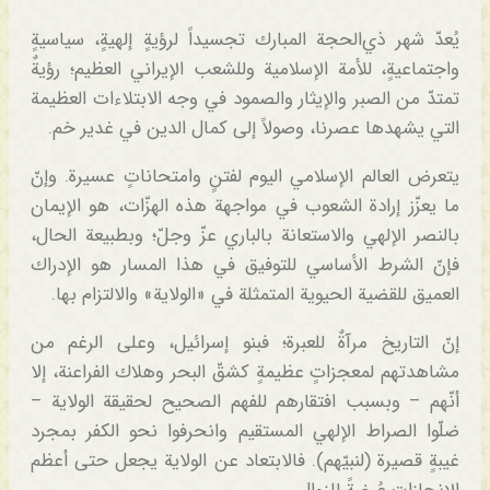
‏يُعدّ شهر ذي‌الحجة المبارك تجسيداً لرؤيةٍ إلهيةٍ، سياسيةٍ
واجتماعيةٍ، للأمة الإسلامية وللشعب الإيراني العظيم؛ رؤيةٌ
تمتدّ من الصبر والإيثار والصمود في وجه الابتلاءات العظيمة
التي يشهدها عصرنا، وصولاً إلى كمال الدين في غدير خم.
‏يتعرض العالم الإسلامي اليوم لفتنٍ وامتحاناتٍ عسيرة. وإنّ
ما يعزّز إرادة الشعوب في مواجهة هذه الهزّات، هو الإيمان
بالنصر الإلهي والاستعانة بالباري عزّ وجلّ؛ وبطبيعة الحال،
فإنّ الشرط الأساسي للتوفيق في هذا المسار هو الإدراك
العميق للقضية الحيوية المتمثلة في «الولاية» والالتزام بها.
‏إنّ التاريخ مرآةٌ للعبرة؛ فبنو إسرائيل، وعلى الرغم من
مشاهدتهم لمعجزاتٍ عظيمةٍ كشقّ البحر وهلاك الفراعنة، إلا
أنّهم – وبسبب افتقارهم للفهم الصحيح لحقيقة الولاية –
ضلّوا الصراط الإلهي المستقيم وانحرفوا نحو الكفر بمجرد
غيبةٍ قصيرة (لنبيّهم). فالابتعاد عن الولاية يجعل حتى أعظم