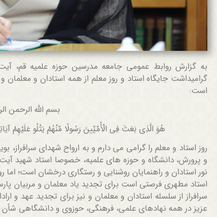
به گزارش روابط عمومی جامعه مدرسین حوزه علمیه قم، آیت ا
گرامیداشت جایگاه استاد و روز معلم از همه استادان و معلمان و
است:
بسم الله الرحمن ال
هُوَ الَّذِی بَعَثَ فِی الْأُمِّیِّینَ رَسُولًا مِّنْهُمْ یَتْلُو عَلَیْهِمْ آیَاتِه
روز استاد و معلم را گرامی می دارم و به ارواح شهدای سرافراز، بو
و پرورش، دانشگاه و حوزه های علمیه، خصوصا استاد شهید آیت ا
نور استادان و راهنمایان روشنایی و رستگاری درخشان است؛ اما ر
استاد مطهری فرصتی است برای تجدید یاد معلمان و مربیان پارسا 
سرافراز از سلسله استادان و معلمان و نیز برای تجدید عهد و ار
عزیز در همه نهادهای علمی، فرهنگی، حوزوی و دانشگاهی شأن ا