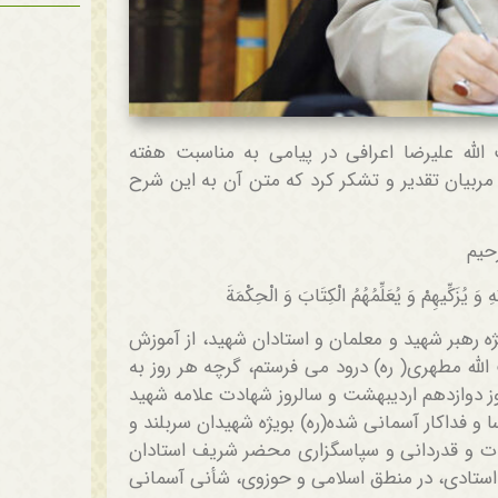
لله علیرضا اعرافی در پیامی به مناسبت هفته
 مربیان تقدیر و تشکر کرد که متن آن به این شرح
رحیم
ِ وَ یُزَکِّیهِمْ وَ یُعَلِّمُهُمُ الْکِتَابَ وَ الْحِکْمَةَ
یژه رهبر شهید و معلمان و استادان شهید، از آموزش
لله مطهری( ره) درود می فرستم، گرچه هر روز به
وز دوازدهم اردیبهشت و سالروز شهادت علامه شهید
و فداکار آسمانی شده(ره) بویژه شهیدان سربلند و
ادات و قدردانی و سپاسگزاری محضر شریف استادان
ستادی، در منطق اسلامی و حوزوی، شأنی آسمانی