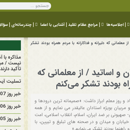
اجلاسیه‌ها
مراجع عظام تقلید
آشنایی با اعضا
چندرسانه‌ای
سؤالا
ز معلمانی که دلیرانه و فداکارانه با مردم همراه بودند تشکر
مذاکره با 
نیست / مید
تأکید دارند
ن و اساتید / از معلمانی که
راه بودند تشکر می‌کنم
تسلیت آیت 
خبر روز 1405/05/07
د و روز معلم ابراز داشت: «صمیمانه ترین درودها و
خبر روز 1405/05/06
مربیان بویژه استادان عالیقدر می نمایم و از همه
- صهیونی بر ضد ایران، اسلام، انقلاب اسلامی، امت
خبر روز 1405/05/05
 خیابان و میدان و در صحنه های تبلیغ و تبیین، با
راهنما بودند تشکر می‌نمایم.»