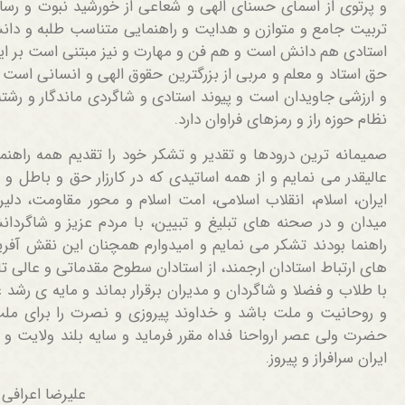
و پرتوی از اسمای حسنای الهی و شعاعی از خورشید نبوت و رسا
تربیت جامع و متوازن و هدایت و راهنمایی متناسب طلبه و دانش
استادی هم دانش است و هم فن و مهارت و نیز مبتنی است بر ایما
حق استاد و معلم و مربی از بزرگترین حقوق الهی و انسانی است و 
و ارزشی جاویدان است و پیوند استادی و شاگردی ماندگار و رشت
نظام حوزه راز و رمزهای فراوان دارد.
صمیمانه ترین درودها و تقدیر و تشکر خود را تقدیم همه راهنمای
عالیقدر می نمایم و از همه اساتیدی که در کارزار حق و باطل و 
ایران، اسلام، انقلاب اسلامی، امت اسلام و محور مقاومت، دلیرا
میدان و در صحنه های تبلیغ و تبیین، با مردم عزیز و شاگردا
راهنما بودند تشکر می نمایم و امیدوارم همچنان این نقش آفرینی
های ارتباط استادان ارجمند، از استادان سطوح مقدماتی و عالی
با طلاب و فضلا و شاگردان و مدیران برقرار بماند و مایه ی رش
و روحانیت و ملت باشد و خداوند پیروزی و نصرت را برای ملت
حضرت ولی عصر ارواحنا فداه مقرر فرماید و سایه بلند ولایت 
ایران سرافراز و پیروز.
علیرضا اعرافی