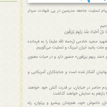
پیام تسلیت جامعه مدرسین در پی شهادت سردار
رحیم
 بَلْ أَحْيَاءٌ عِنْدَ رَبِّهِمْ يُرْزَقُونَ
هید مجید خادمی (رحمة الله علیه) را به فرمانده
 و ملت رشید ایران تبریک و تسلیت می‌گوییم.
عند ربهم یرزقون» حضور دارد و در حیات معنوی
انیان آشکار شده است و جنایتکاران آمریکایی و
دم حاضر در خیابان، بر قدرت آتش خود خواهند
را بازهم به نمایش خواهند گذاشت.
ای خاموش خود، هم‌چنان پیشرو و پرتوان، راه