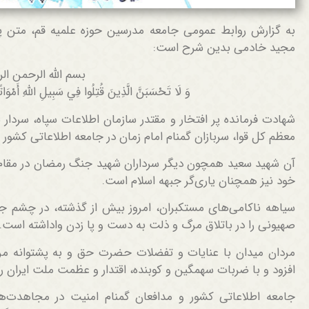
به گزارش روابط عمومی جامعه مدرسین حوزه علمیه قم، متن 
مجید خادمی بدین شرح است:
بسم الله الرحمن ال
وَ لَا تَحْسَبَنَّ الَّذِينَ قُتِلُوا فِي سَبِيلِ اللَّهِ أَمْوَاتًا
شهادت فرمانده پر افتخار و مقتدر سازمان اطلاعات سپاه، سردار ش
معظم کل قوا، سربازان گمنام امام زمان در جامعه اطلاعاتی کشور
آن شهید سعید همچون دیگر سرداران شهید جنگ رمضان در مقام «
خود نیز همچنان یاری‌گر جبهه اسلام است.
سیاهه ناکامی‌های مستکبران، امروز بیش از گذشته، در چشم جه
صهیونی را در باتلاق مرگ و ذلت به دست و پا زدن واداشته است.
مردان میدان با عنایات و تفضلات حضرت حق و به پشتوانه مر
افزود و با ضربات سهمگین و کوبنده، اقتدار و عظمت ملت ایران 
جامعه اطلاعاتی کشور و مدافعان گمنام امنیت در مجاهدت‌ه