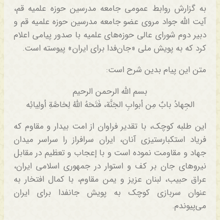
به گزارش روابط عمومی جامعه مدرسین حوزه علمیه قم،
آیت الله جواد مروی عضو جامعه مدرسین حوزه علمیه قم و
دبیر دوم شورای عالی حوزه‌های علمیه با صدور پیامی اعلام
کرد که به پویش ملی «جان‌فدا برای ایران» پیوسته است.
متن این پیام بدین شرح است:
بسم الله الرحمن الرحیم
الجِهادُ بابٌ مِن أبوابِ الجَنَّة، فَتَحَهُ اللهُ لِخاصَّةِ أولِیائِه
این طلبه کوچک، با تقدیر فراوان از امت بیدار و مقاوم که
فریاد استکبارستیزی آنان، ایران سرافراز را سراسر میدان
جهاد و مقاومت نموده است و با إعجاب و تعظیم در مقابل
نیروهای جان بر کف و استوار در جمهوری اسلامی ایران،
عراق حبیب، لبنان عزیز و یمن مقاوم، با کمال افتخار به
عنوان سربازی کوچک به پویش جانفدا برای ایران
می‌پیوندم.