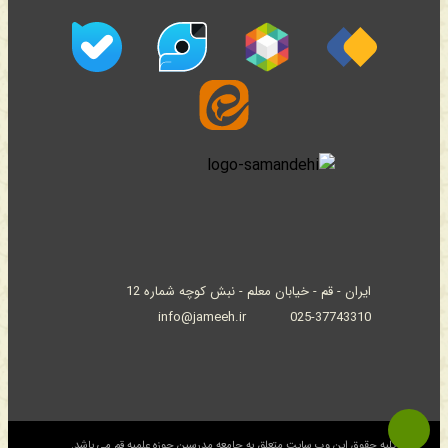
ایران - قم - خیابان معلم - نبش کوچه شماره 12
info@jameeh.ir
025-37743310
© کلیه حقوق این وب سایت متعلق به جامعه مدرسین حوزه علمیه قم می باشد.