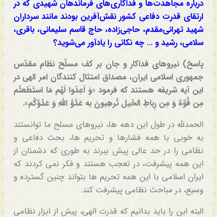
درباره مجاهدت‌ها و فداکاری‌های فرماندهان شهیدی که در
ارتقای قدرت دفاعی کشور نقش‌آفرین بودند مانند سرداران
شهید تهرانی‌مقدم، حاجی‌زاده، حاج قاسم سلیمانی، باقری،
سلامی، رشید و … چه نکاتی را یادآور می‌شوید؟
پاسخ) نیروهای فداکار و جان بر کف مسلّح نظام مقدّس
جمهوری اسلامی ایران، مصداق امتثال کنندگان امر الهی در
این آیه شریفه هستند که فرمود «وَ اَعِدّوا لَهُم مَا استَطَعتُم
مِن قُوَّة وَ مِن رِباطِ ال‍خَیل تُرهِبونَ به عَدُوَّ اللهِ وَ عَدُوَّکُم».
الحمدلله در طول این دهه ها، نیروهای مسلح ما توانستند
به خوبی با همه فشارها و تحریم ها، بحث دفاعی و
نظامی را در حد عالی پیش ببرند به طوری که دشمنان از
این همه پیشرفت، در تعجب هستند و فکر نمی کردند که
ایران اسلامی با این همه تحریم ها بتواند چنین گسترده و
وسیع، در مباحث نظامی پیشرفت کند.
البته این را باید بدانیم که قدرت الهی، پیش از ابزار نظامی