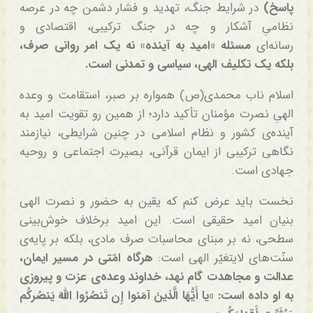
پاسخ)
در شرایط جنگ، تهدید و فشار دشمن چه در عرصه
نظامیِ آشکار و چه در جنگ ترکیبی، اقتصادی و
رسانه‌ای
مسئله «امید به آینده» نه یک امر روانی صرف،
بلکه یک تکلیف الهی، سیاسی و تمدنی است.
اسلام ناب محمدی(ص) همواره بر صبر، استقامت و وعده‌
الهیِ نصرت مؤمنان تأکید دارد؛ از همین رو تقویت امید به
آینده‌ی کشور و نظام اسلامی در چنین شرایطی، نیازمند
نگاهی ترکیبی از ایمان قرآنی، بصیرت اجتماعی و روحیه
جهادی است.
نخست باید عرض کنم که یقین به حضور و نصرت الهی
بنیان امید حقیقی است. این امید برخلاف خوش‌بینی
سطحی، نه بر مبنای محاسبات صرف مادی، بلکه بر پایه‌ی
سنّت‌های لایتغیّر الهی است:
هرگاه امّتی در مسیر ایمان،
عدالت و مجاهدت گام نهد، خداوند وعده‌ی عزت و پیروزی
به او داده است: «یا أَیُّهَا الَّذینَ آمَنوا إِن تَنصُرُوا اللَّهَ یَنصُرکُم