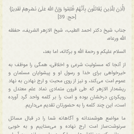
{أُذِنَ لِلَّذِینَ یُقَاتَلُونَ بِأَنَّهُمْ ظُلِمُوا وَإِنَّ اللَّهَ عَلَیٰ نَصْرِهِمْ لَقَدِیرٌ}
[حج: 39]
جناب شیخ دکتر احمد الطیب، شیخ الازهر الشریف، حفظه
الله ورعاه،
السلام علیکم و رحمة الله و برکاته، اما بعد،
از آنجا که مسئولیت شرعی و اخلاقی، همگی را موظف به
خیرخواهی برای خدا و رسول او و پیشوایان مسلمان و
عموم امت می‌کند، و نیز از روی محبت و ارج نهادن به نهاد
ریشه‌دار الازهر که طی قرون متمادی نماد علم معتدل و
رویکردی درخشان بوده و امت را بر کلمه واحد گرد آورده
است، این چند کلمه را به حضورتان تقدیم می‌داریم.
ما مواضع هوشمندانه و آگاهانه شما را در قبال مسائل
سرنوشت‌ساز امت ارج نهاده و می‌ستاییم و به خوبی