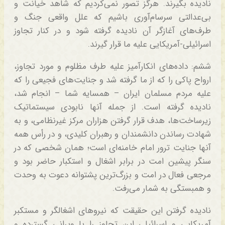
نادیده بگیرند. هرگز تصور نمی‌کردیم که شاهد خیانت و
بی‌عدالتی سرسام‌آوری باشیم که علل واقعی جنگ و
طرف‌های آغازگر آن نادیده گرفته شود و در کنار تجاوز
اسرائیلی-آمریکایی علیه ما قرار گیرند.
ششم: داده‌های انکارآمیز علیه طرف مظلوم و مورد تجاوز،
ارواح پاکی را که از ما گرفته شد و جنایت‌های فجیعی را که
علیه مردم مسلمان ایران – همسایه شما – انجام شد،
نادیده گرفته است. از جمله آنها نابودی سیستماتیک
زیرساخت‌ها، هدف قرار گرفتن هزاران مرکز غیرنظامی، و به
شهادت رساندن دانشمندان و رهبران کلیدی، و در رأس همه
آنها جنایت ترور امام خامنه‌ای است؛ همان شخصی که در
سنگر پیشین امت در برابر اشغال و استکبار حاضر بود و
مرجعی فعال در امت و بزرگ‌ترین پشتوانه دعوت به وحدت
و همبستگی به شمار می‌رفت.
نادیده گرفتن این حقیقت که نیروهای اشغالگر و مستکبر
آمریکایی و اسرائیلی این تجاوز را با ویرانی گسترده و