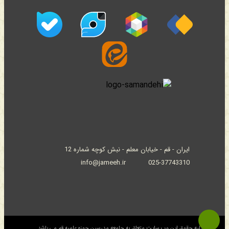
ایران - قم - خیابان معلم - نبش کوچه شماره 12
info@jameeh.ir
025-37743310
© کلیه حقوق این وب سایت متعلق به جامعه مدرسین حوزه علمیه قم می باشد.