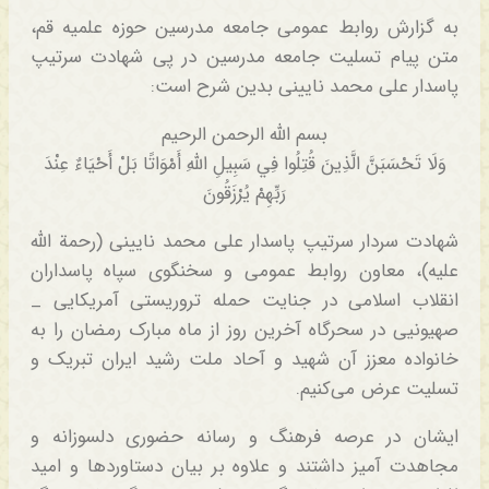
به گزارش روابط عمومی جامعه مدرسین حوزه علمیه قم،
متن پیام تسلیت جامعه مدرسین در پی شهادت سرتیپ
پاسدار علی محمد نایینی بدین شرح است:
بسم الله الرحمن الرحیم
وَلَا تَحْسَبَنَّ الَّذِينَ قُتِلُوا فِي سَبِيلِ اللَّهِ أَمْوَاتًا بَلْ أَحْيَاءٌ عِنْدَ
رَبِّهِمْ يُرْزَقُونَ
شهادت سردار سرتیپ پاسدار علی محمد نایینی (رحمة الله
علیه)، معاون روابط عمومی و سخنگوی سپاه پاسداران
انقلاب اسلامی در جنایت حمله تروریستی آمریکایی _
صهیونیی در سحرگاه آخرین روز از ماه مبارک رمضان را به
خانواده معزز آن شهید و آحاد ملت رشید ایران تبریک و
تسلیت عرض می‌کنیم.
ایشان در عرصه فرهنگ و رسانه حضوری دلسوزانه و
مجاهدت آمیز داشتند و علاوه بر بیان دستاوردها و امید