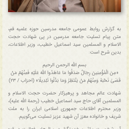
به گزارش روابط عمومی جامعه مدرسین حوزه علمیه قم،
متن پیام تسلیت جامعه مدرسین در پی شهادت حجت
الاسلام و المسلمین سید اسماعیل خطیب، وزیر اطلاعات،
بدین شرح است:
بسم الله الرحمن الرحیم
«مِنَ الْمُؤْمِنِينَ رِجَالٌ صَدَقُوا مَا عَاهَدُوا اللَّهَ عَلَيْهِ فَمِنْهُمْ مَنْ
قَضَىٰ نَحْبَهُ وَمِنْهُمْ مَنْ يَنْتَظِرُ وَمَا بَدَّلُوا تَبْدِيلًا» (احزاب / ۲۳)
شهادت عالم مجاهد و پرهیزکار حضرت حجت الاسلام و
المسلمین آقای حاج سید اسماعیل خطیب (رحمة الله علیه)،
وزیر محترم اطلاعات جمهوری اسلامی ایران را به ملت
شریف و خانواده معزز آن شهید عزیز تسلیت می‌گوییم.