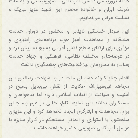
حمله تروریستی دشمن آمریکایی ـ صهیونیستی را به ملت
شریف ایران و خانواده محترم این شهید عزیز تبریک و
تسلیت عرض می‌نماییم.
این سردار خستگی ناپذیر و مخلص در دوران خدمت
صادقانه و مجاهدت آمیز خود، برنامه‌های راهبردی و
مؤثری برای ارتقای سطح نقش آفرینی بسیج به پیش برد و
در عرصه‌های مختلف نظامی، فرهنگی و جهاد خدمت
رسانی به محرومان نیز فعالیت‌های چشمگیری داشت.
اقدام جنایتکارانه دشمنان ملت در به شهادت رساندن این
مجاهد فی‌سبیل‌الله حکایت از نقش بی‌بدیل بسیج در
امنیت و صیانت از انقلاب اسلامی دارد؛ اما بدخواهان و
مستکبران بدانند این ضایعه تلخ، خللی در عزم بسیجیان
برای مجاهدت و ایثارگری ایجاد نخواهد کرد و این عزیزان
سلحشور، با استواری و ایمانی مستحکم در کارزار مبارزه با
عوامل آمریکایی-صهیونی حضور خواهند داشت.