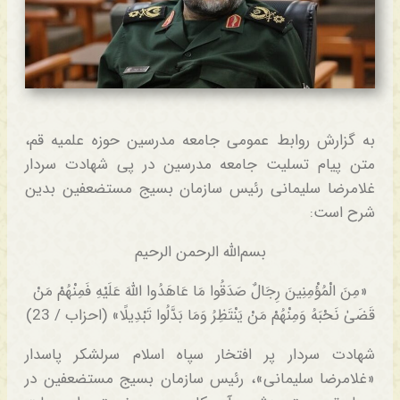
به گزارش روابط عمومی جامعه مدرسین حوزه علمیه قم،
متن پیام تسلیت جامعه مدرسین در پی شهادت سردار
غلامرضا سلیمانی رئیس سازمان بسیج مستضعفین بدین
شرح است:
بسم‌الله الرحمن الرحیم
«مِنَ الْمُؤْمِنِينَ رِجَالٌ صَدَقُوا مَا عَاهَدُوا اللَّهَ عَلَيْهِ فَمِنْهُمْ مَنْ
قَضَىٰ نَحْبَهُ وَمِنْهُمْ مَنْ يَنْتَظِرُ وَمَا بَدَّلُوا تَبْدِيلًا» (احزاب / 23)
شهادت سردار پر افتخار سپاه اسلام سرلشکر پاسدار
«غلامرضا سلیمانی»، رئیس سازمان بسیج مستضعفین در