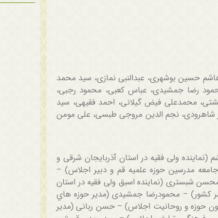
اشم حسین بوشهری، عبدالنبی نمازی، سید محمد
حمود رضا جمشیدی، عباس کعبی، محمود رجبی،
هشتی، محمدعلی فیض گیلانی، احمد فقیهی، سید
شاهرودی، نجم الدین مروجی طبسی، علی مومن
نماینده ولی فقیه در استان آذربایجان شرقی و
امعه مدرسین حوزه علمیه قم و دبیر اجلاس) –
ی) – محسن شبستری (نماینده اسبق ولی فقیه در استان
ر حوزه های علمیه سراسر کشور) – محمودرضا جمشیدی (مدير حوزه هاي
یون حوزه و روحانیت اجلاس) – حسن ربانی (مدیر