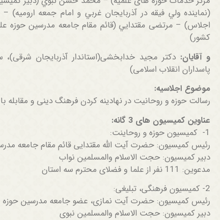
مرکز خدمات حوزه های 
(نماينده ولي فيقه در آذربايجان غربي و امام جمعه ارومیه) 
اجلاس) – مرتضی مقتدايي (قائم مقام جامعه مدرسین حوزه علم
کشور)
و آقایان:
دکتر مجید خدابخشی(استاندار آذربایجان شرقی)، س
پاسداران انقلاب اسلامی)
موضوع اجلاسیه:
رسالت حوزه و روحانیت در نهادینه کردن فرهنگ دینی و مقابله ب
عناوین کمیسیون های 3 گانه:
1- کمیسیون حوزه و روحاینت:
رئیس کمیسیون: حضرت آیت الله مقتدایی قائم مقام جامعه مدرس
دبیر کمیسیون: حجت الاسلام والمسلمین نواب
مدعوین: 111 نفر از علما و فضلای محترم سه استان
2- کمیسیون فرهنگی، تبلیغی:
رئیس کمیسیون: حضرت آیت نمازی، عضو جامعه مدرسین حوزه ع
دبیر کمیسیون: حجت الاسلام والمسلمین نبوی