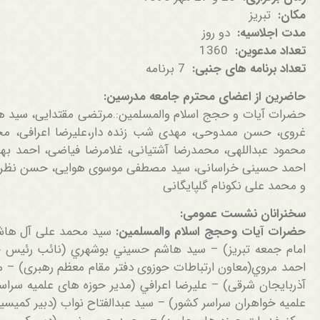
مکان:
تبریز
مدت اجلاسیه:
دو روز
تعداد مدعوین:
1360
تعداد برنامه های جنبی:
7 برنامه
حاضرین از اعضای محترم جامعه مدرسین:
حضرات آیات و حجج اسلام والمسلمین:.مرتضی مقتدایی، سید ه
غروی، حسن ممدوحی، مهدی شب زنده دار،علیرضا اعرافی، م
محمود عبداللهی، محمدرضا آشتیانی، غلامرضا فیاضی، احمد ب
احمد حسینی خراسانی، سید مصطفی موسوی هوایی، حسن نظر 
و محمد علی نکونام گلپایگانی
سخنرانان نشست عمومی:
حضرات آیات وحجج اسلام والمسلمین:
سید محمد علی آل هاشم (
امام جمعه تبریز) – سید هاشم حسيني بوشهري (نائب رئیس ج
احمد مروي‎(معاون ارتباطات حوزوی دفتر مقام معظم رهبر
آذربایجان شرقی) – علیرضا اعرافي‎ (مدی
علميه خواهران سراسر کشور) – سید عبدالفتاح نواب (دبیر کمیس