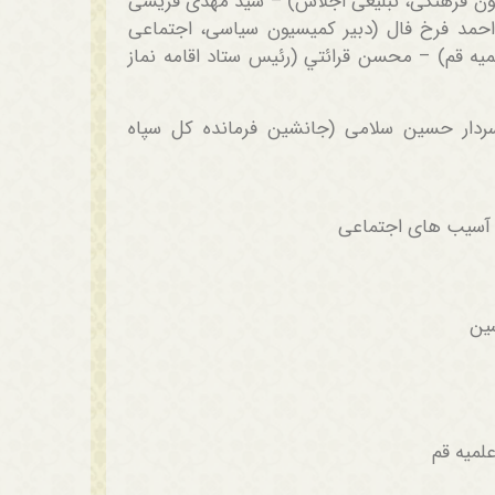
علمیه) – محمد حسن نبوي‎ (دبیر کمیسیون فرهنگی، تبلیغی اجلاس) – سید مهدی قریشی
– احمد فرخ فال (دبیر کمیسیون سیاسی، اجتماعی
یه قم) – محسن قرائتي (رئیس ستاد اقامه نماز
ردار حسین سلامی (جانشین فرمانده کل سپاه
ا آسیب های اجتماعی
ین
لمیه قم