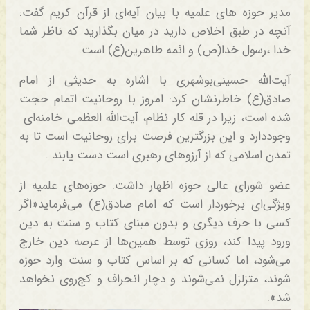
مدیر حوزه‌ های علمیه با بیان آیه‌ای از قرآن کریم گفت:
آنچه در طبق اخلاص دارید در میان بگذارید که ناظر شما
خدا ،رسول خدا‌(ص) و ائمه‌ طاهرین(ع) است.
آیت‌الله حسینی‌بوشهری با اشاره به حدیثی از امام
صادق‌(ع) خاطرنشان کرد: امروز با روحانیت اتمام حجت
شده است، زیرا در قله کار نظام، آیت‌الله العظمی خامنه‌ای
وجوددارد و این بزرگترین فرصت برای روحانیت است تا به
تمدن اسلامی که از آرزوهای رهبری است دست یابند .
عضو شورای عالی حوزه‌ اظهار داشت: حوزه‌های علمیه از
ویژگی‌ای برخوردار است که امام صادق‌(ع) می‌فرماید«اگر
کسی با حرف دیگری و بدون مبنای کتاب و سنت به دین
ورود پیدا کند، روزی توسط همین‌ها از عرصه دین خارج
می‌شود، اما کسانی که بر اساس کتاب و سنت وارد حوزه
شوند، متزلزل نمی‌شوند و دچار انحراف و کج‌روی نخواهد
شد».