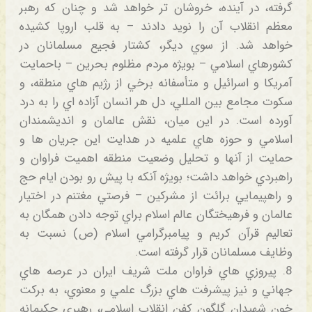
گرفته، در آينده، خروشان تر خواهد شد و چنان كه رهبر
معظم انقلاب آن را نويد دادند – به قلب اروپا كشيده
خواهد شد. از سوي ديگر، كشتار فجيع مسلمانان در
كشورهاي اسلامي – بويژه مردم مظلوم بحرين – باحمايت
آمريكا و اسرائيل و متأسفانه برخي از رژيم هاي منطقه، و
سكوت مجامع بين المللي، دل هر انسان آزاده اي را به درد
آورده است. در اين ميان، نقش عالمان و انديشمندان
اسلامي و حوزه هاي علميه در هدايت اين جريان ها و
حمايت از آنها و تحليل وضعيت منطقه اهميت فراوان و
راهبردي خواهد داشت؛ بويژه آنكه با پيش رو بودن ايام حج
و راهپيمايي برائت از مشركين – فرصتي مغتنم در اختيار
عالمان و فرهيختگان عالم اسلام براي توجه دادن همگان به
تعاليم قرآن كريم و پيامبرگرامي اسلام (ص) نسبت به
وظايف مسلمانان قرار گرفته است.
8. پيروزي هاي فراوان ملت شريف ايران در عرصه هاي
جهاني و نيز پيشرفت هاي بزرگ علمي و معنوي، به بركت
خون شهيدان گلگون كفن انقلاب اسلامي، رهبري حكيمانه