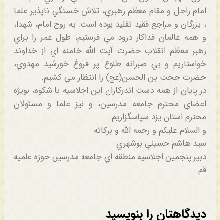
امام راحل و مقام معظم رهبري، تلاش خستگي ناپذير علما
، بزرگان و مراجع فقيد تقليد بوده است. به روح امام، شهدا،
و همه عالمان فداكار درود مي فرستيم، طول عمر را براي
رهبر معظم انقلاب حضرت آيت الله خامنه اي از خداوند
خواستاريم و بي صبرانه طلوع پر فروغ خورشيد مهدوي،
حضرت حجت بن الحسن(عج) را انتظار مي كشيم.
در پايان از همه دست اندركاران اين اجلاسيه با شكوه، بويژه
اعضاي محترم جامعه مدرسين، و نيز علما و مسئولان
محترم استان يزد سپاسگزاريم.
و السلام علیکم و رحمه الله و برکاته
سيد هاشم حسيني بوشهري
دبير پنجمين اجلاسيه منطقه اي جامعه مدرسین حوزه علمیه
قم
دیدگاهتان را بنویسید