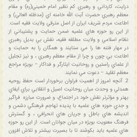
درايت، كارداني و رهبري كم نظير امام خميني(ره) و مقام
معظم رهبري حضرت آيت الله خامنه اي (مدظله العالي) و
اطاعت مردم شريف ايران از اصل مترقي ولايت فقيه است.
از اين رو حوزه هاي علميه ضمن حمايت و پشتيباني از
نظام اسلامي و ولايت مطلقه فقيه، نقش بي بديل رهبري
در مهار فتنه ها را مي ستايند و همگان را به حمايت و
اطاعت بي چون و چرا از مقام معظم رهبري ، و نيز تجليل
از علماي راستين و روحانيت ايثارگر و فداكار – بويژه مراجع
معظم تقليد – دعوت مي نمايند.
2. آنچه امروز از اهميت فراوان برخوردار است حفظ روحيه
همدلي و وحدت ميان روحانيت اصيل و انقلابي براي ايفاي
بهتر و مؤثرتر نقش خود در اجتماع، و ضرورت مبارزه فراگير
و جدي حوزه هاي علميه با پديده تهاجم فرهنگي دشمن و
انديشه هاي باطل و جريان هاي انحرافي ، و گسترش
فرهنگ معنويت بويژه در ميان جوانان است. از اين رو حوزه
هاي علميه بايد بكوشند تا با بصيرت بيشتر و تلاش افزون