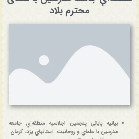
محترم بلاد
بيانيه پاياني پنجمين اجلاسيه منطقه‌اي جامعه
مدرسين با علماي و روحانيت استانهاي يزد، كرمان