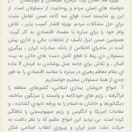
– بويژه سه استان يزد، كرمان، سيستان و بلوچستان – ا ز
خواسته هاي اصلي مردم و روحانيت از مسئولان است. از
اين رو شايسته است قواي سه گانه، ضمن تعامل مثبت
براي حل مشكلات مردم، بويژه اقشار آسيب پذير ، تلاش
وافر خود را براي مبارزه با مفساد اقتصادي به كار گيرند.
همچنين ضمن ابراز تأسف از تخلفات مالي و اداري پيش
آمده در ماجراي اختلاس از بانك صادرات ايران ، پيگيري
مسئولان ذي ربط تا قطع كامل دست هاي خائن به بيت
المال ، و تلاش براي جامه عمل پوشاندن به فرمان 8 ماده
اي مقام معظم رهبري در مبارزه با مفاسد اقتصادي را به طور
جدي از همة مسئولان محترم خواستاريم.
7. امواج خروشان بيداري اسلامي، كشورهاي منطقه را
فراگرفته ، رژيم هاي خودكامه و وابسته را سرنگون ساخته،
ديكتاتورها و خائنان به اسلام را به ورطه نابودي كشانده ، و
مقامات امريكا و انگليس و رژيم صهيونيستي را غافلگير
كرده است. بي ترديد اين امواج عظيم كه با نظر داشت به
حركت ملت عزيز ايران و پيروزي انقلاب اسلامي شكل