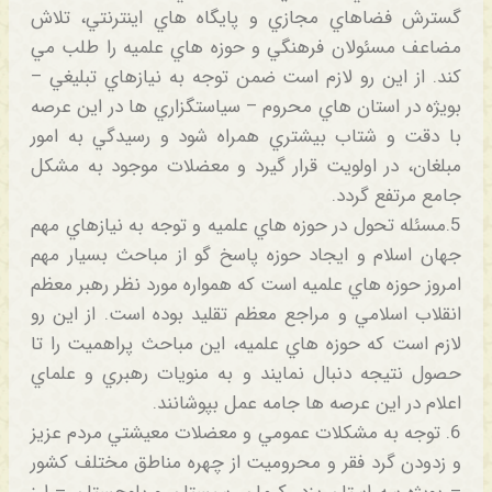
گسترش فضاهاي مجازي و پايگاه هاي اينترنتي، تلاش
مضاعف مسئولان فرهنگي و حوزه هاي علميه را طلب مي
كند. از اين رو لازم است ضمن توجه به نيازهاي تبليغي –
بويژه در استان هاي محروم – سياستگزاري ها در اين عرصه
با دقت و شتاب بيشتري همراه شود و رسيدگي به امور
مبلغان، در اولويت قرار گيرد و معضلات موجود به مشكل
جامع مرتفع گردد.
5.مسئله تحول در حوزه هاي علميه و توجه به نيازهاي مهم
جهان اسلام و ايجاد حوزه پاسخ گو از مباحث بسيار مهم
امروز حوزه هاي علميه است كه همواره مورد نظر رهبر معظم
انقلاب اسلامي و مراجع معظم تقليد بوده است. از اين رو
لازم است كه حوزه هاي علميه، اين مباحث پراهميت را تا
حصول نتيجه دنبال نمايند و به منويات رهبري و علماي
اعلام در اين عرصه ها جامه عمل بپوشانند.
6. توجه به مشكلات عمومي و معضلات معيشتي مردم عزيز
و زدودن گرد فقر و محروميت از چهره مناطق مختلف كشور