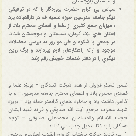
و سيستان بلوچستان
سپاس بي كران حضرت پروردگار را كه در توفيقي
ديگر جامعه مدرسين حوزه علميه قم در دارالعباده يزد
، ميزبان جمع كثيري از علما و فضلاي محترم بلاد از
استان هاي يزد، كرمان، سيستان و بلوچستان شد تا
در جمعي با شكوه و طي دو روز به بررسي معضلات
موجود و ارائه راهكارهاي لازم بپردازند و برگ زرين
ديگري را در دفتر خدمات خويش رقم زنند.
ضمن تشكر فراوان از همه شركت كنندگان – بويژه علما و
فضلاي محترم بلاد و اعضاي محترم جامعه مدرسين – و با
گرامي داشت ياد و خاطره علماي گرانقدر خطه يزد – بويژه
شهيد محراب مرحوم آيت الله صدوقي و فرزند فقيد ايشان
حجت الاسلام والمسلمين محمدعلي صدوقي – توجه
همگان را به نكات ذيل جذب مي نمايد:
1. بي ترديد حركت پرشتاب كاروان انقلاب اسلامي، مرهون