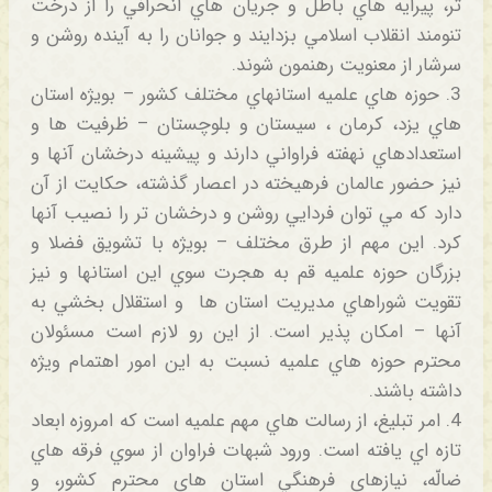
تر، پيرايه هاي باطل و جريان هاي انحرافي را از درخت
تنومند انقلاب اسلامي بزدايند و جوانان را به آينده روشن و
سرشار از معنويت رهنمون شوند.
3. حوزه هاي علميه استانهاي مختلف كشور – بويژه استان
هاي يزد، كرمان ، سيستان و بلوچستان – ظرفيت ها و
استعدادهاي نهفته فراواني دارند و پيشينه درخشان آنها و
نيز حضور عالمان فرهيخته در اعصار گذشته، حكايت از آن
دارد كه مي توان فردايي روشن و درخشان تر را نصيب آنها
كرد. اين مهم از طرق مختلف – بويژه با تشويق فضلا و
بزرگان حوزه علميه قم به هجرت سوي اين استانها و نيز
تقويت شوراهاي مديريت استان ها و استقلال بخشي به
آنها – امكان پذير است. از اين رو لازم است مسئولان
محترم حوزه هاي علميه نسبت به اين امور اهتمام ويژه
داشته باشند.
4. امر تبليغ، از رسالت هاي مهم علميه است كه امروزه ابعاد
تازه اي يافته است. ورود شبهات فراوان از سوي فرقه هاي
ضالّه، نيازهاي فرهنگي استان هاي محترم كشور، و