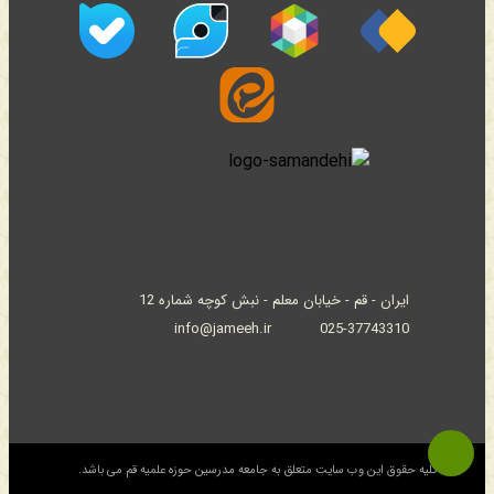
ایران - قم - خیابان معلم - نبش کوچه شماره 12
info@jameeh.ir
025-37743310
© کلیه حقوق این وب سایت متعلق به جامعه مدرسین حوزه علمیه قم می باشد.