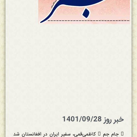
خبر روز 1401/09/28
 جام جم  کاظمی‌قمی، سفیر ایران در افغانستان شد