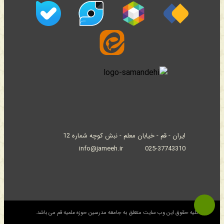
ایران - قم - خیابان معلم - نبش کوچه شماره 12
info@jameeh.ir
025-37743310
© کلیه حقوق این وب سایت متعلق به جامعه مدرسین حوزه علمیه قم می باشد.