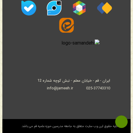
ایران - قم - خیابان معلم - نبش کوچه شماره 12
info@jameeh.ir
025-37743310
© کلیه حقوق این وب سایت متعلق به جامعه مدرسین حوزه علمیه قم می باشد.