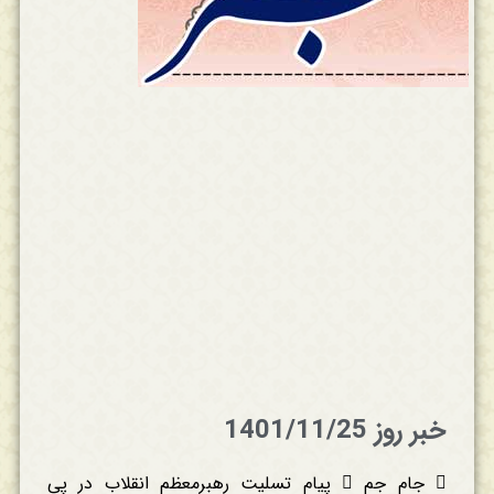
خبر روز 1401/11/25
 جام جم  پیام تسلیت رهبرمعظم انقلاب در پی