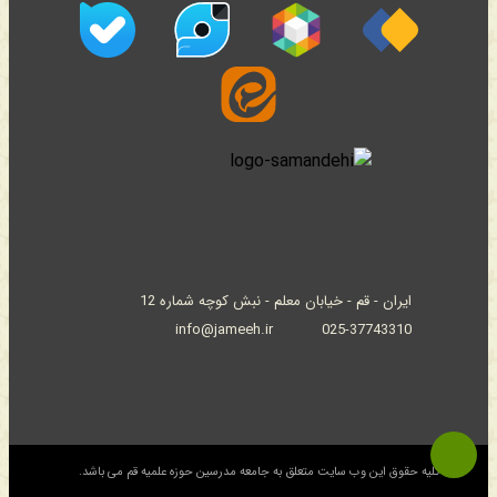
ایران - قم - خیابان معلم - نبش کوچه شماره 12
info@jameeh.ir
025-37743310
© کلیه حقوق این وب سایت متعلق به جامعه مدرسین حوزه علمیه قم می باشد.