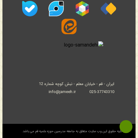
ایران - قم - خیابان معلم - نبش کوچه شماره 12
info@jameeh.ir
025-37743310
© کلیه حقوق این وب سایت متعلق به جامعه مدرسین حوزه علمیه قم می باشد.