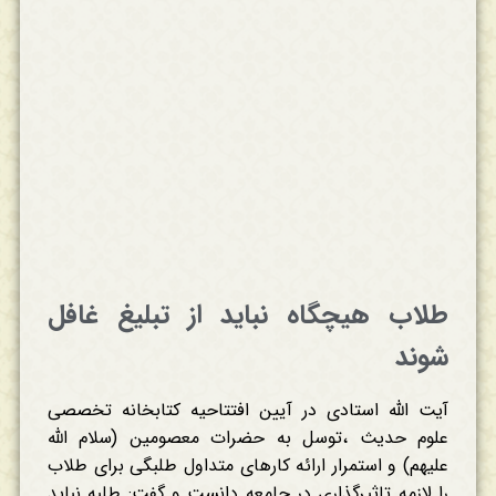
طلاب هیچگاه نباید از تبلیغ غافل
شوند
آیت الله استادی در آیین افتتاحیه کتابخانه تخصصی
علوم حدیث ،توسل به حضرات معصومین (سلام الله
علیهم) و استمرار ارائه کارهای متداول طلبگی برای طلاب
را لازمه تاثیرگذاری در جامعه دانست و گفت: طلبه نباید