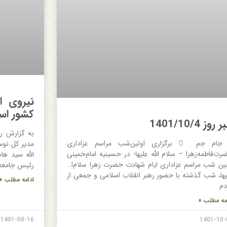
نیروی ا
کشور ا
روز 1401/10/4
به گزارش ر
 جام جم  برگزاری اولین‌شب مراسم عزاداری
مدیر کل نوس
رت‌فاطمه‌زهرا – سلام الله علیها- در حسینیه امام‌خمینی
الله سید ه
لین شب مراسم عزاداری ایام شهادت حضرت زهرا سلام‌ا…‌
رئیس جامعه 
یها، شب گذشته با حضور رهبر انقلاب اسلامی و جمعی از
ادامه مطلب »
دم
مه مطلب »
1401-08-16
1401-10-