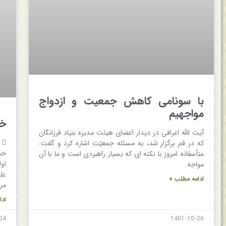
با سونامی کاهش جمعیت و ازدواج
مواجهیم
خبر 
آیت الله اعرافی در دیدار اعضای هیئت مدیره بنیاد فرزانگان
که در قم برگزار شد، به مسئله جمعیّت اشاره کرد و گفت:
حض
متأسفانه امروز با نکته ای که بسیار راهبردی است و ما با آن
او
مواجه
عل
ادامه مطلب »
مر
ادا
04
1401-10-26