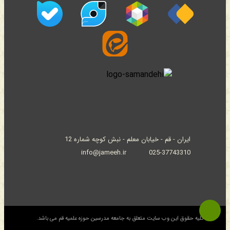
ایران - قم - خیابان معلم - نبش کوچه شماره 12
info@jameeh.ir
025-37743310
© کلیه حقوق این وب سایت متعلق به جامعه مدرسین حوزه علمیه قم می باشد.