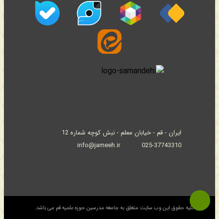
ایران - قم - خیابان معلم - نبش کوچه شماره 12
info@jameeh.ir
025-37743310
© کلیه حقوق این وب سایت متعلق به جامعه مدرسین حوزه علمیه قم می باشد.