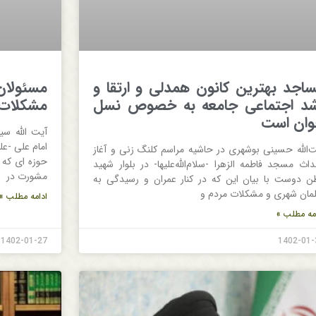
اجد بهترین کانون همدلی و ارتقا و
مسئولان
د اجتماعی جامعه به خصوص نسل
مشکلات م
ان است
آیت الله سی
امام علی -ع
ت‌الله حسینی بوشهری در حاشیه مراسم کلنگ زنی و آغاز
حوزه ای که 
داث مسجد فاطمه الزهرا -سلام‌الله‌علیها- در بلوار شهید
مشورت در
ن دوست با بیان این که در کنار عمران و رسیدگی به
لمان شهری و مشکلات مردم و
ادامه مطلب »
مه مطلب »
1402-01-27
1402-01-