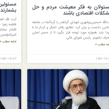
مسئولی
ئولان ‌به فکر معیشت مردم و حل
بشمارند 
کلات اقتصادی ‌باشند
آیت‌ الله ا
ت‌الله حسینی‌بوشهری شهدای گرانقدر را گره‌گشا در جامعه
فاطمه زهرا -
امی دانست و بیان کرد: تطابق رفتار، اعمال و کردار ما با
اقشار مختل
دا باید همواره مورد توجه قرار بگیرد تا از مسیر اصلی
امیرالمؤمنین
حرف نشویم. رئیس شورای عالی
ادامه مطلب »
مه مطلب »
1401-10-07
1401-10-