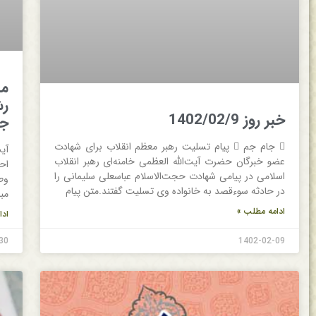
مس
رش
خبر روز 1402/02/9
جو
 جام جم  پیام تسلیت رهبر معظم انقلاب برای شهادت
آی
عضو خبرگان حضرت آیت‌الله العظمی خامنه‌ای رهبر انقلاب
اح
اسلامی در پیامی شهادت حجت‌الاسلام‌ عباسعلی سلیمانی را
وط
در حادثه سوء‌قصد به خانواده وی تسلیت گفتند.متن پیام
مب
ادامه مطلب »
ادا
30
1402-02-09