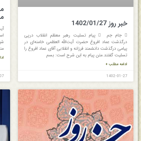
مس
مش
خبر روز 1402/01/27
آی
 جام جم  پیام تسلیت رهبر معظم انقلاب درپی
اسل
درگذشت عماد افروغ حضرت آیت‌الله العظمی خامنه‌ای در
شه
پیامی درگذشت دانشمند فرزانه و انقلابی آقای عماد افروغ را
من
تسلیت گفتند.متن پیام به این شرح است: بسم
ادا
ادامه مطلب »
07
1402-01-27