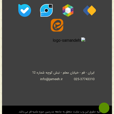
ایران - قم - خیابان معلم - نبش کوچه شماره 12
info@jameeh.ir
025-37743310
© کلیه حقوق این وب سایت متعلق به جامعه مدرسین حوزه علمیه قم می باشد.