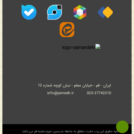
ایران - قم - خیابان معلم - نبش کوچه شماره 12
info@jameeh.ir
025-37743310
© کلیه حقوق این وب سایت متعلق به جامعه مدرسین حوزه علمیه قم می باشد.