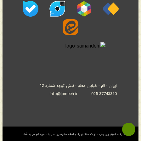
ایران - قم - خیابان معلم - نبش کوچه شماره 12
info@jameeh.ir
025-37743310
© کلیه حقوق این وب سایت متعلق به جامعه مدرسین حوزه علمیه قم می باشد.