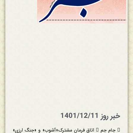
خبر روز 1401/12/11
 جام جم  اتاق فرمان مشترک«آشوب» و «جنگ ارزی»