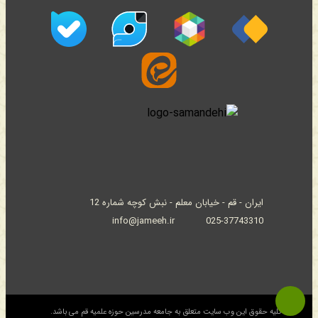
ایران - قم - خیابان معلم - نبش کوچه شماره 12
info@jameeh.ir
025-37743310
© کلیه حقوق این وب سایت متعلق به جامعه مدرسین حوزه علمیه قم می باشد.