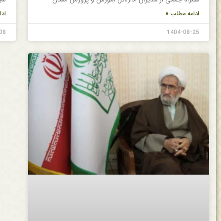
ادامه مطلب »
ادا
08
1404-08-25