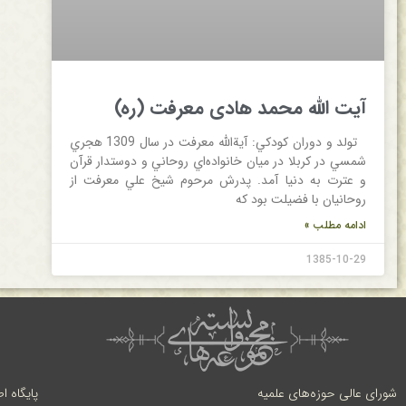
آیت الله محمد هادی معرفت (ره)
تولد و دوران‌ كودكي‌: آية‌الله‌ معرفت‌ در سال‌ 1309 هجري‌
شمسي‌ در كربلا در ميان‌ خانواده‌اي‌ روحاني‌ و دوستدار قرآن‌
و عترت‌ به‌ دنيا آمد. پدرش‌ مرحوم‌ شيخ‌ علي‌ معرفت‌ از
روحانيان‌ با فضيلت‌ بود كه‌
ادامه مطلب »
1385-10-29
شورای عالی حوزه‌های علمیه
پایگاه ا