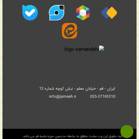
ایران - قم - خیابان معلم - نبش کوچه شماره 12
info@jameeh.ir
025-37743310
© کلیه حقوق این وب سایت متعلق به جامعه مدرسین حوزه علمیه قم می باشد.