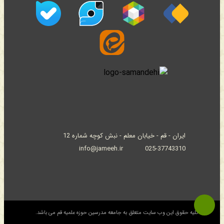
ایران - قم - خیابان معلم - نبش کوچه شماره 12
info@jameeh.ir
025-37743310
© کلیه حقوق این وب سایت متعلق به جامعه مدرسین حوزه علمیه قم می باشد.