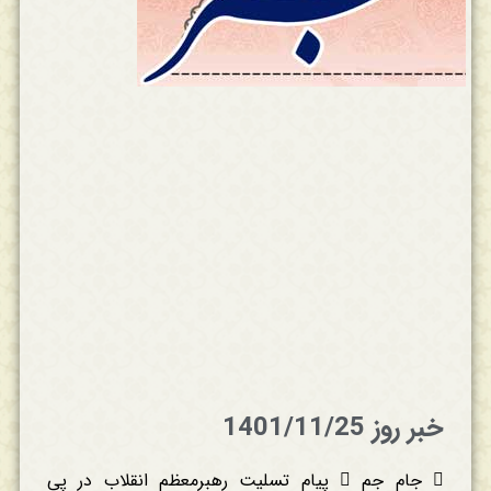
خبر روز 1401/11/25
 جام جم  پیام تسلیت رهبرمعظم انقلاب در پی