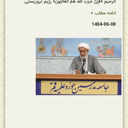
الرحیم «فإِنَّ حِزبَ ٱللَّهِ هُمُ ٱلغَالِبُونَ» رژیم تروریستی
ادامه مطلب »
1404-06-08