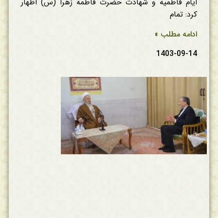
ایام فاطمیه و شهادت حضرت فاطمه زهرا (س) اظهار
کرد: تمام
ادامه مطلب »
1403-09-14