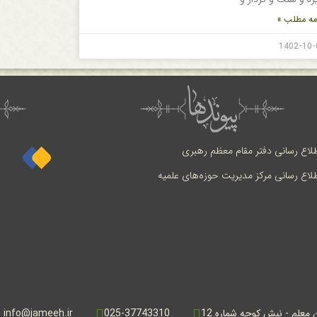
مه مطلب »
1402-10-
طلاع رسانی دفتر مقام معظم رهبری
طلاع رسانی مرکز مدیریت حوزه‌های علمیه
ن معلم - نبش کوچه شماره 12
025-37743310
info@jameeh.ir