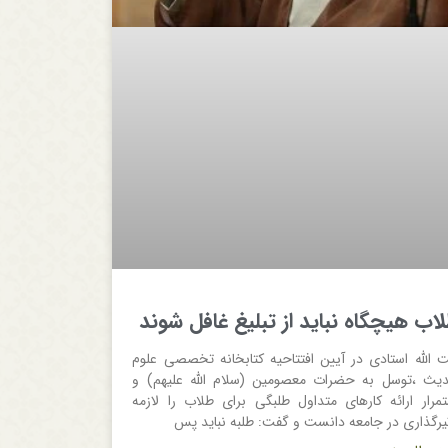
اب هیچگاه نباید از تبلیغ غافل شوند
ت الله استادی در آیین افتتاحیه کتابخانه تخصصی علوم
یث ،توسل به حضرات معصومین (سلام الله علیهم) و
تمرار ارائه کارهای متداول طلبگی برای طلاب را لازمه
ثیرگذاری در جامعه دانست و گفت: طلبه نباید پس