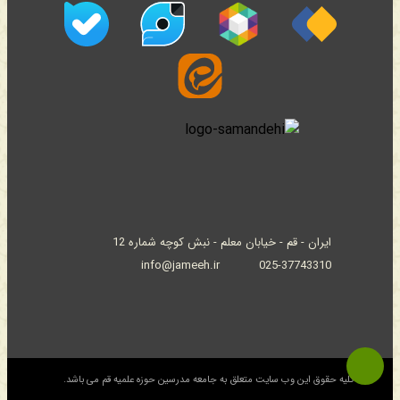
ایران - قم - خیابان معلم - نبش کوچه شماره 12
info@jameeh.ir
025-37743310
© کلیه حقوق این وب سایت متعلق به جامعه مدرسین حوزه علمیه قم می باشد.